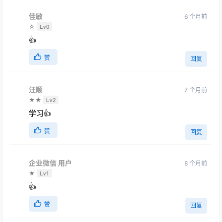
佳敏
6 个月前
☆
Lv0
👍
赞
回复
汪顺
7 个月前
★★
Lv2
学习👍
赞
回复
企业微信 用户
8 个月前
★
Lv1
👍
赞
回复