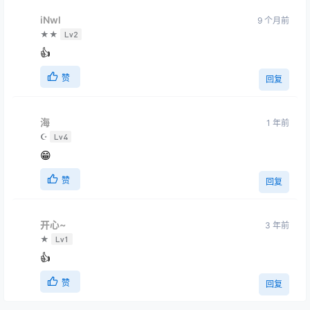
iNwl
9 个月前
★★
Lv2
👍
赞
回复
海
1 年前
☪
Lv4
😁
赞
回复
开心~
3 年前
★
Lv1
👍
赞
回复