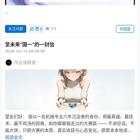
...
112
关注问题
赞
0
写回答
至未来“国一”的一封信
2026-03-13 09:09:59
作业保障官
望友们好： 我以一名机械专业六年沉淀者的身份，用最真诚、最技
术、最不鸡汤的视角，和你聊聊我走过的大赛路 —— 不讲空话，不
画大饼，只把大赛的本质、真实收获与心态变化，原原本本地讲给
你听。 先说说大赛本身。它远比想象中残酷，任何赛场都有不那么
阅读全文