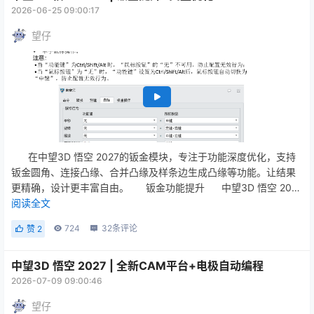
2026-06-25 09:00:17
望仔
在中望3D 悟空 2027的钣金模块，专注于功能深度优化，支持
钣金圆角、连接凸缘、合并凸缘及样条边生成凸缘等功能。让结果
更精确，设计更丰富自由。 钣金功能提升 中望3D 悟空 2027
中新增了鼠标行为按钮。该按钮支持双键组合，让您能够更灵活地
阅读全文
自定义鼠标手势习惯，仅用单手鼠标即可完成所有视图操作。新增
724
32
条评论
赞
2
的特征设计编辑模式，当我们在图形区选中几何对象...
中望3D 悟空 2027 | 全新CAM平台+电极自动编程
2026-07-09 09:00:46
望仔