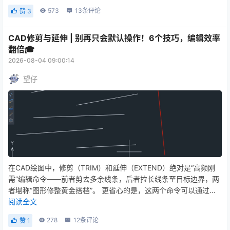
573
13
条评论
赞
3
CAD修剪与延伸 | 别再只会默认操作！6个技巧，编辑效率
翻倍🎓
2026-08-04 09:00:14
望仔
在CAD绘图中，修剪（TRIM）和延伸（EXTEND）绝对是“高频刚
需”编辑命令——前者剪去多余线条，后者拉长线条至目标边界，两
者堪称“图形修整黄金搭档”。 更省心的是，这两个命令可以通过按S
hift键相互切换，不用反复退出命令。正因为有它们，我们绘图时不
阅读全文
用死磕线条长度，画完再修整即可，大幅节省时间。 但很多用户对
278
12
条评论
赞
1
这两个命令的认知，还停留在“默认操作”层面：老版本用户习惯先选