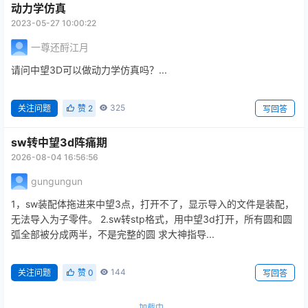
动力学仿真
2023-05-27 10:00:22
一尊还酹江月
请问中望3D可以做动力学仿真吗？...
325
关注问题
赞
2
写回答
sw转中望3d阵痛期
2026-08-04 16:56:56
gungungun
1，sw装配体拖进来中望3点，打开不了，显示导入的文件是装配，
无法导入为子零件。 2.sw转stp格式，用中望3d打开，所有圆和圆
弧全部被分成两半，不是完整的圆 求大神指导...
144
关注问题
赞
0
写回答
加载中...