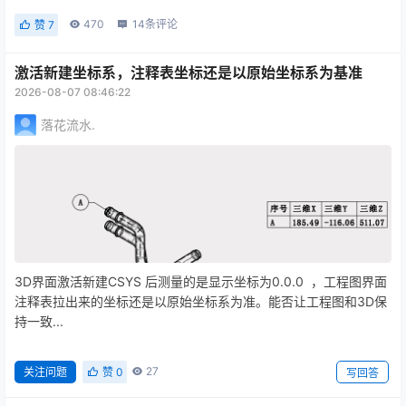
光亮的一面：东道主总能拿到最贴合赛事的资源，设备、一手信息
470
14
条评论
赞
7
等；裁判总会悄悄影响出题方向并用语言的魅力和设备采购者聊聊
天；独家样题中总是藏...
激活新建坐标系，注释表坐标还是以原始坐标系为基准
2026-08-07 08:46:22
落花流水.
3D界面激活新建CSYS 后测量的是显示坐标为0.0.0 ，工程图界面
注释表拉出来的坐标还是以原始坐标系为准。能否让工程图和3D保
持一致...
27
关注问题
赞
0
写回答