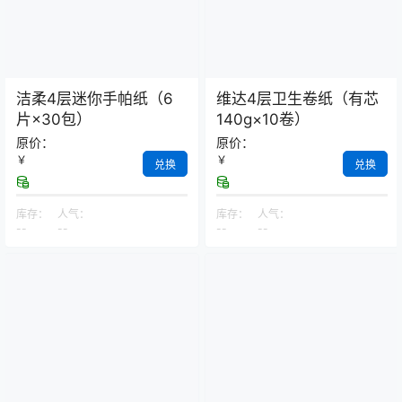
洁柔4层迷你手帕纸（6
维达4层卫生卷纸（有芯
片×30包）
140g×10卷）
原价：
原价：
￥
￥
兑换
兑换
库存：
人气：
库存：
人气：
--
--
--
--