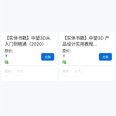
【实体书籍】中望3D从
【实体书籍】中望3D 产
入门到精通（2020）
品设计实用教程
（2022X）
原价：
原价：
￥
￥
兑换
兑换
库存：
人气：
库存：
人气：
--
--
--
--