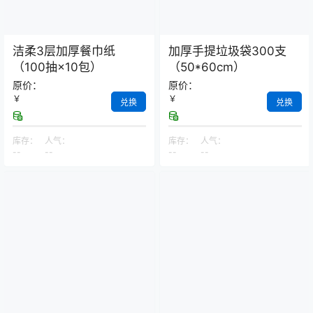
洁柔3层加厚餐巾纸
加厚手提垃圾袋300支
（100抽×10包）
（50*60cm）
原价：
原价：
￥
￥
兑换
兑换
库存：
人气：
库存：
人气：
--
--
--
--