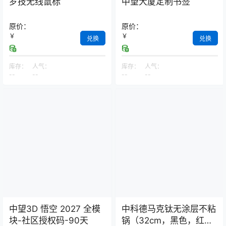
罗技无线鼠标
中望大厦定制书签
原价：
原价：
￥
￥
兑换
兑换
库存：
人气：
库存：
人气：
--
--
--
--
中望3D 悟空 2027 全模
中科德马克钛无涂层不粘
块-社区授权码-90天
锅（32cm，黑色，红芯