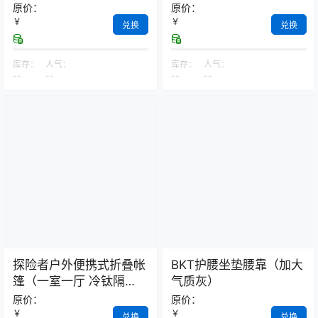
原价：
原价：
￥
￥
兑换
兑换
库存：
人气：
库存：
人气：
--
--
--
--
探险者户外便携式折叠帐
BKT护腰坐垫腰靠（加大
篷（一室一厅 冷钛隔
气质灰）
热）
原价：
原价：
￥
￥
兑换
兑换