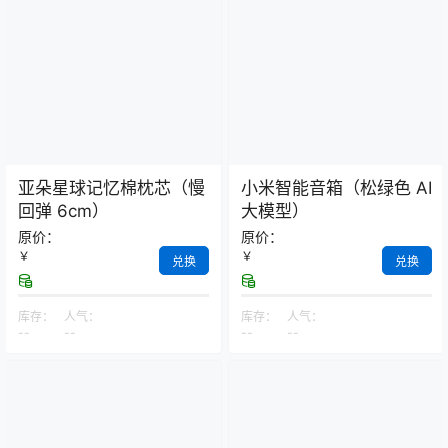
亚朵星球记忆棉枕芯（慢
小米智能音箱（松绿色 AI
回弹 6cm）
大模型）
原价：
原价：
￥
￥
兑换
兑换
库存：
人气：
库存：
人气：
--
--
--
--