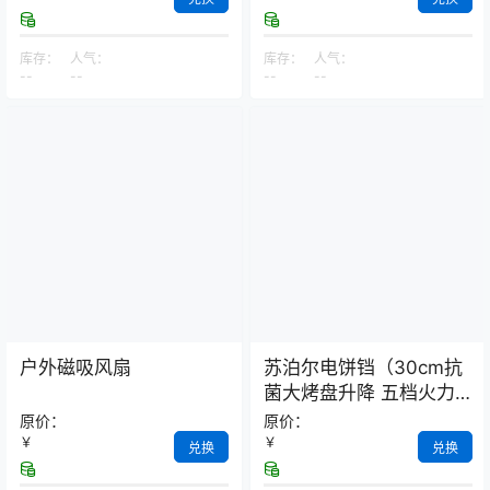
库存：
人气：
库存：
人气：
--
--
--
--
户外磁吸风扇
苏泊尔电饼铛（30cm抗
菌大烤盘升降 五档火力
调节）
原价：
原价：
￥
￥
兑换
兑换