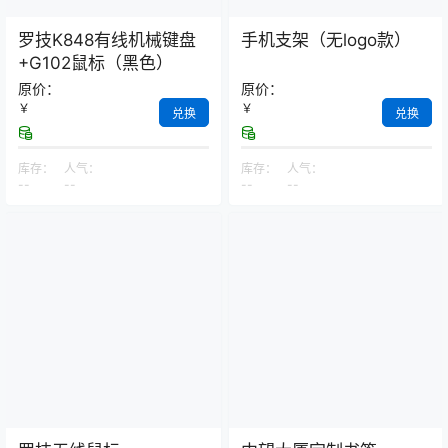
罗技K848有线机械键盘
手机支架（无logo款）
+G102鼠标（黑色）
原价：
原价：
￥
￥
兑换
兑换
库存：
人气：
库存：
人气：
--
--
--
--