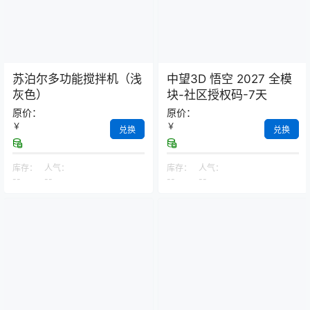
苏泊尔多功能搅拌机（浅
中望3D 悟空 2027 全模
灰色）
块-社区授权码-7天
原价：
原价：
￥
￥
兑换
兑换
库存：
人气：
库存：
人气：
--
--
--
--