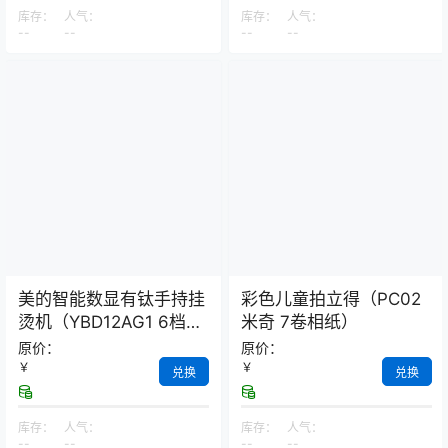
库存：
人气：
库存：
人气：
--
--
--
--
美的智能数显有钛手持挂
彩色儿童拍立得（PC02
烫机（YBD12AG1 6档暖
米奇 7卷相纸）
杏）
原价：
原价：
￥
￥
兑换
兑换
库存：
人气：
库存：
人气：
--
--
--
--