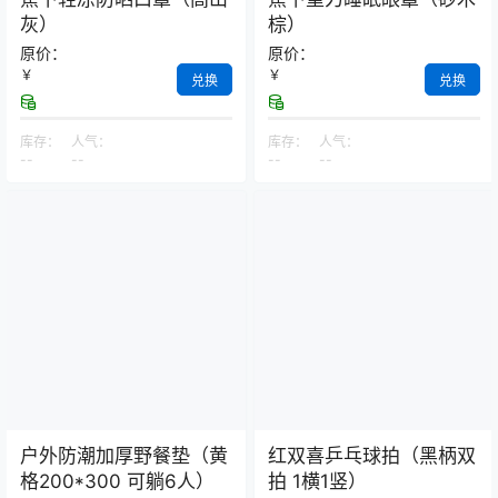
灰）
棕）
原价：
原价：
￥
￥
兑换
兑换
库存：
人气：
库存：
人气：
--
--
--
--
户外防潮加厚野餐垫（黄
红双喜乒乓球拍（黑柄双
格200*300 可躺6人）
拍 1横1竖）