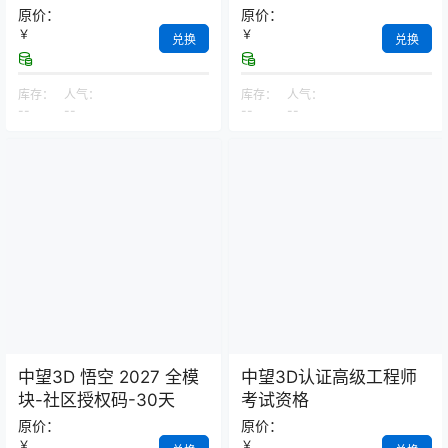
控温）
原价：
原价：
￥
￥
兑换
兑换
库存：
人气：
库存：
人气：
--
--
--
--
中望3D 悟空 2027 全模
中望3D认证高级工程师
块-社区授权码-30天
考试资格
原价：
原价：
￥
￥