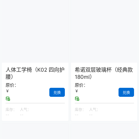
人体工学椅（K02 四向护
希诺双层玻璃杯（经典款
腰）
180ml）
原价：
原价：
￥
￥
兑换
兑换
库存：
人气：
库存：
人气：
--
--
--
--