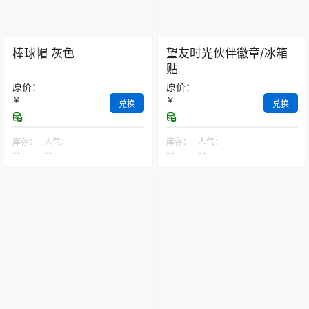
棒球帽 灰色
望友时光伙伴徽章/冰箱
贴
原价：
原价：
￥
￥
兑换
兑换
库存：
人气：
库存：
人气：
--
--
--
--