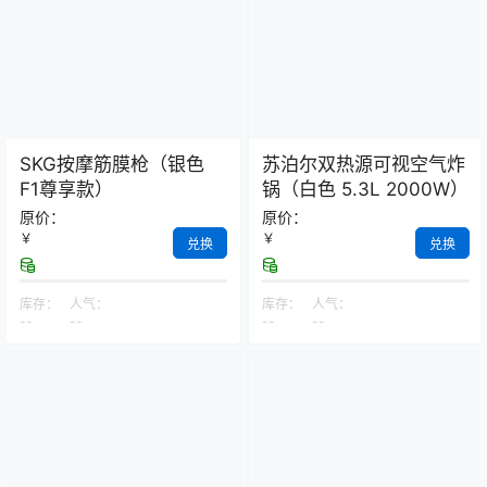
SKG按摩筋膜枪（银色
苏泊尔双热源可视空气炸
F1尊享款）
锅（白色 5.3L 2000W）
原价：
原价：
￥
￥
兑换
兑换
库存：
人气：
库存：
人气：
--
--
--
--