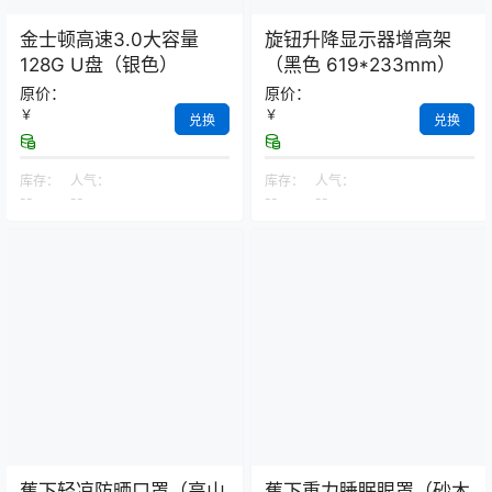
金士顿高速3.0大容量
旋钮升降显示器增高架
128G U盘（银色）
（黑色 619*233mm）
原价：
原价：
￥
￥
兑换
兑换
库存：
人气：
库存：
人气：
--
--
--
--
蕉下轻凉防晒口罩（高山
蕉下重力睡眠眼罩（砂木