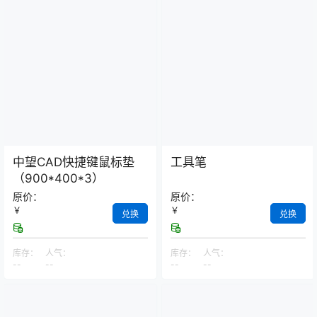
中望CAD快捷键鼠标垫
工具笔
（900*400*3）
原价：
原价：
￥
￥
兑换
兑换
库存：
人气：
库存：
人气：
--
--
--
--