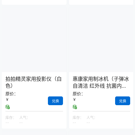
拍拍精灵家用投影仪（白
惠康家用制冰机（子弹冰
色）
自清洁 红外线 抗菌内
胆）
原价：
原价：
￥
￥
兑换
兑换
库存：
人气：
库存：
人气：
--
--
--
--