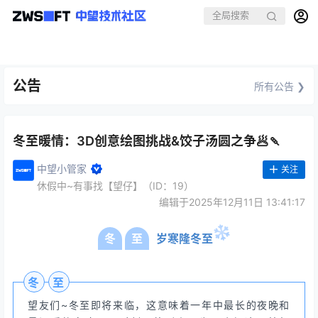
公告
所有公告 ❯
冬至暖情：3D创意绘图挑战&饺子汤圆之争🥟🍡
中望小管家
关注
休假中~有事找【望仔】（ID：19）
编辑于2025年12月11日 13:41:17
冬
至
岁寒隆冬至
冬
至
望友们~冬至即将来临，这意味着一年中最长的夜晚和