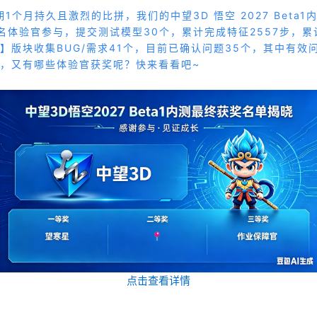
1个月持久且激烈的比拼，我们的中望3D 悟空 2027 Beta
名体验官参与，提交测试模型30个，累计完成特征2557步，累计
】版块收集BUG/需求41个，目前已确认问题35个，其中有效问
，又有哪些体验官获奖呢？快来看看吧~
点击查看详情