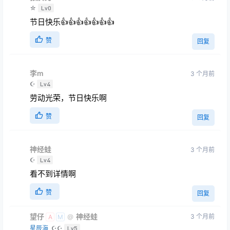
☆
Lv0
节日快乐👍👍👍👍👍👍👍
赞
回复
李m
3 个月前
☪
Lv4
劳动光荣，节日快乐啊
赞
回复
神经蛙
3 个月前
☪
Lv4
看不到详情啊
赞
回复
望仔
神经蛙
3 个月前
@
A
M
星辰海
☪☪
Lv5