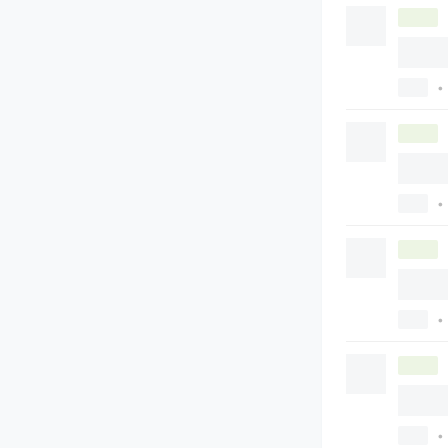
•
•
•
•