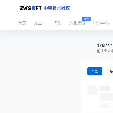
有奖
首页
文章
问答
产品反馈
学习中心
178***
前往个人
全部
•