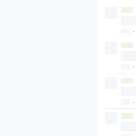
•
•
•