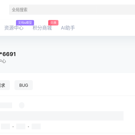
文档&模型
兑换
资源中心
积分商城
AI助手
*6691
中心
需求
BUG
•
•