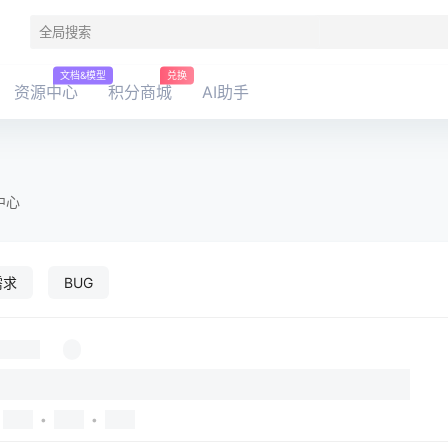
文档&模型
兑换
资源中心
积分商城
AI助手
中心
需求
BUG
•
•