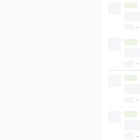
•
•
•
•