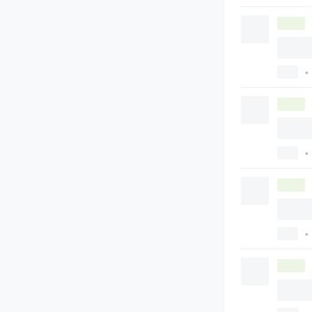
•
•
•