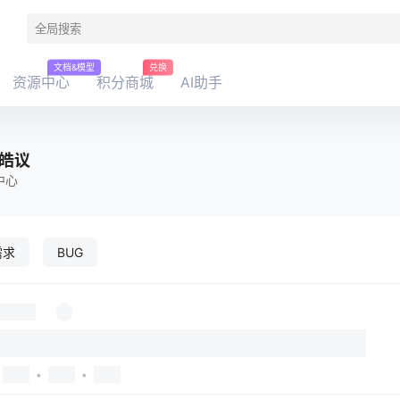
文档&模型
兑换
资源中心
积分商城
AI助手
姜皓议
中心
需求
BUG
•
•