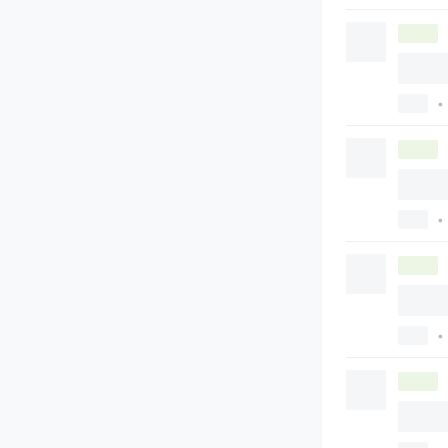
•
•
•