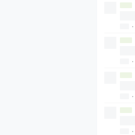
•
•
•
•