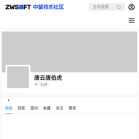
唐云唐伯虎
☆
Lv0
动态
回答
提问
收藏
关注
需求