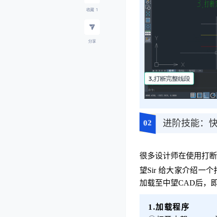
收藏
1
分享
进阶技能：
02
很多设计师在使用打断
望Sir 给大家介绍一
加载至中望CAD后，
1.加载程序