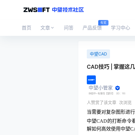
有奖
首页
文章
问答
产品反馈
学习中心
中望CAD
CAD技巧 | 掌握
中望小管家
休假中~有事找【望仔】（ID：19）
人赞赏了该文章
次浏览
当需要对复杂图形进行
中望CAD的打断命令
解如何高效使用中望C