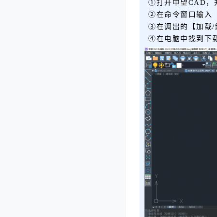
①打开中望CAD
②在命令窗口输入
③在调出的【加载
④在电脑中找到下载