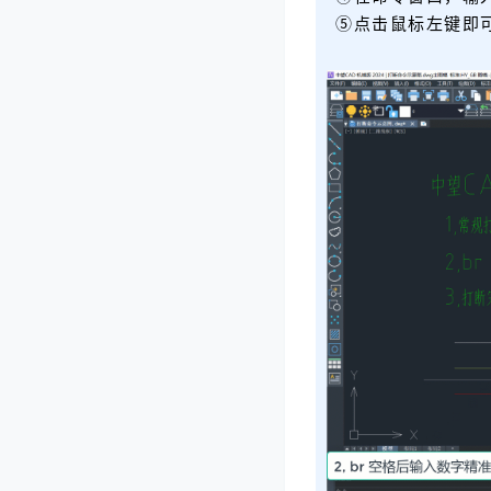
⑤点击鼠标左键即