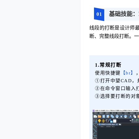
基础技能：
0
1
线段的打断是设计师
断、完整线段打断。一
1.常规打断
使用快捷键
【br】
①打开中望CAD
②在命令窗口输入
③选择要打断的对