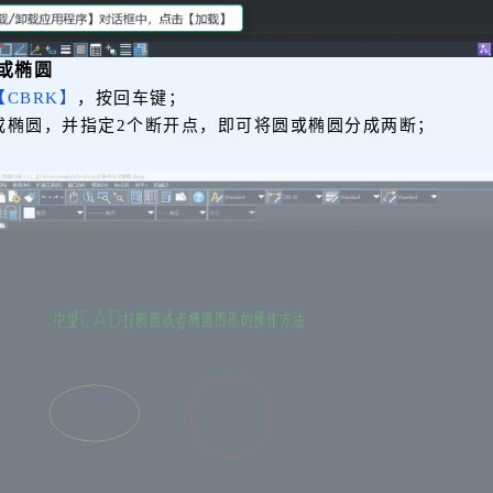
圆或椭圆
【CBRK】
，按回车键；
或椭圆，并指定2个断开点，即可将圆或椭圆分成两断；