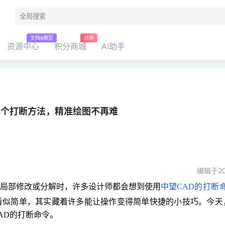
文档&模型
兑换
资源中心
积分商城
AI助手
这几个打断方法，精准绘图不再难
编辑于20
局部修改或分解时，许多设计师都会想到使用
中
望CAD
的打断
看似简单，其实藏着许多能让操作变得简单快捷的小技巧。
今天
AD的打断命令。