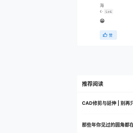
海
☪
Lv4
😁
赞
推荐阅读
CAD修剪与延伸 | 别
那些年你见过的圆角都在这