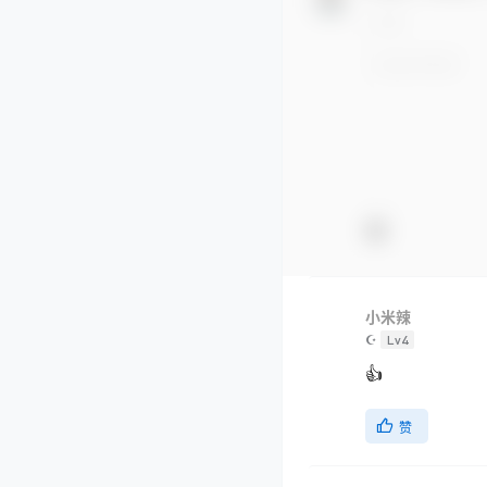
小米辣
☪
Lv4
👍
赞