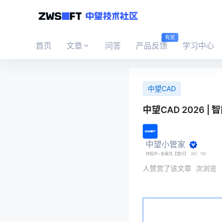
有奖
首页
文章
问答
产品反馈
学习中心
中望CAD
中望CAD 2026
中望小管家
休假中~有事找【望仔】（ID：19）
人赞赏了该文章
次浏览