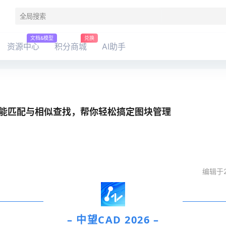
文档&模型
兑换
资源中心
积分商城
AI助手
 | 智能匹配与相似查找，帮你轻松搞定图块管理
编辑于2
– 中望CAD 2026 –