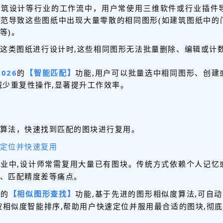
建筑设计等行业的工作流中，用户常使用三维软件或行业插件导
范导致这些图纸中出现大量零散的相同图形(如建筑图纸中的
等)。
这类图纸进行设计时,这些相同图形无法批量删除、编辑或计数
026
的
【
智能匹配】
功能,用户可以批量选中相同图形、创建
减少重复性操作,显著提升工作效率。
算法，快速找到匹配的图块进行复用。
准定位并快速复用
业中,设计师常需复用大量已有图块。传统方式依赖个人记忆
、匹配精度差等痛点。
6
的
【相似图形查找】
功能,基于先进的图形相似度算法,可自
按相似度智能排序,帮助用户快速定位并服用最合适的图块,彻