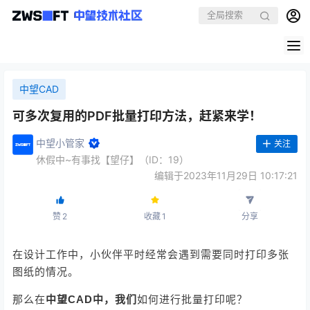
中望CAD
可多次复用的PDF批量打印方法，赶紧来学！
中望小管家
关注
休假中~有事找【望仔】（ID：19）
编辑于2023年11月29日 10:17:21
赞
2
收藏
1
分享
在设计工作中，小伙伴平时经常会遇到需要同时打印多张
图纸的情况。
中望CAD
中，我们
那么在
如何进行批量打印呢？