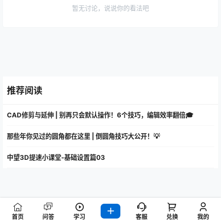
暂无讨论，说说你的看法吧
推荐阅读
CAD修剪与延伸 | 别再只会默认操作！6个技巧，编辑效率翻倍🎓
那些年你见过的圆角都在这里 | 倒圆角技巧大公开！💡
中望3D提速小课堂-基础设置篇03
首页
问答
学习
客服
兑换
我的