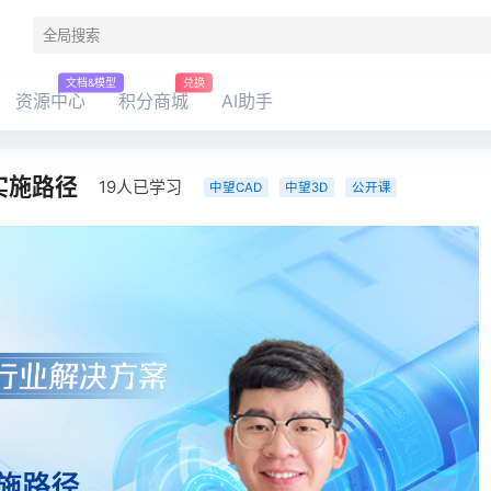
文档&模型
兑换
资源中心
积分商城
AI助手
实施路径
19人已学习
中望CAD
中望3D
公开课