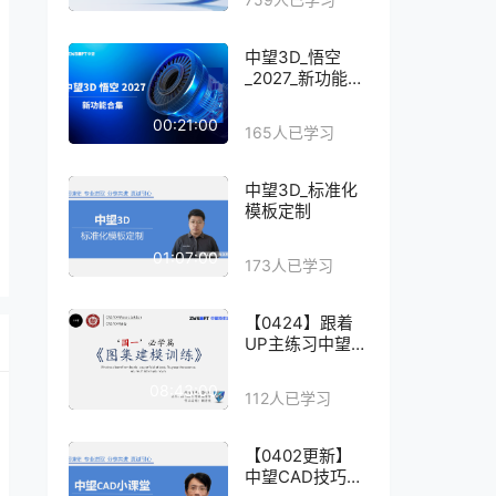
中望3D_悟空
_2027_新功能合
集
00:21:00
165人已学习
中望3D_标准化
模板定制
01:07:00
173人已学习
【0424】跟着
UP主练习中望
3D建模
08:43:00
112人已学习
【0402更新】
中望CAD技巧小