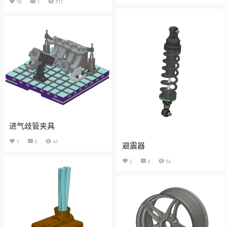
10
1
711
进气歧管夹具
1
0
41
避震器
3
0
56