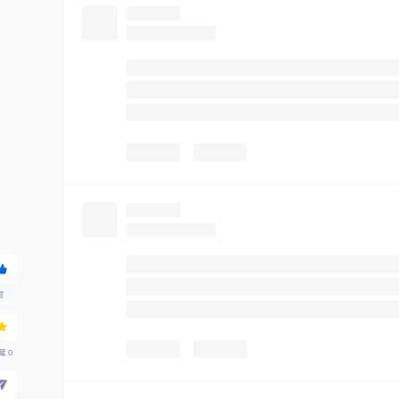
赞
藏
0