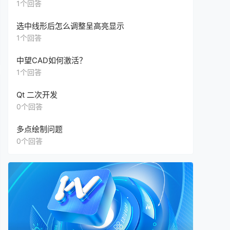
另外一台电脑的2023版没有，怎么办？只能升级
1个回答
版本吗？还是可以单独升级这个”插件“？
选中线形后怎么调整呈高亮显示
1个回答
中望CAD如何激活？
1个回答
Qt 二次开发
0个回答
多点绘制问题
0个回答