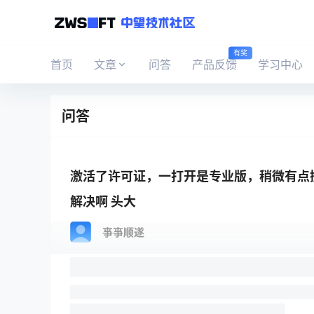
有奖
首页
文章
问答
产品反馈
学习中心
问答
激活了许可证，一打开是专业版，稍微有点
解决啊 头大
亊亊顺遂