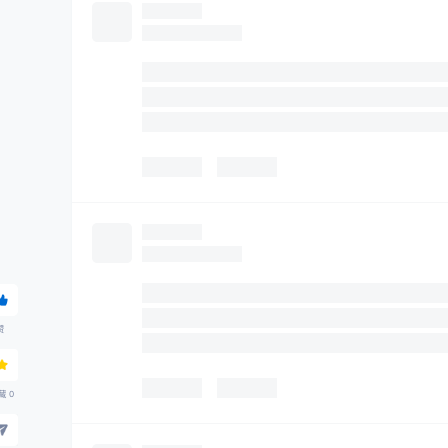
赞
藏
0