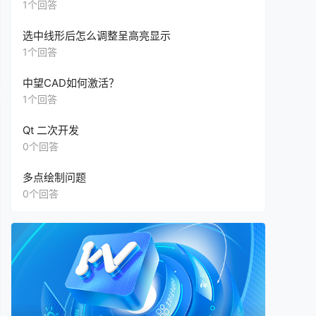
另外一台电脑的2023版没有，怎么办？只能升级
1个回答
版本吗？还是可以单独升级这个”插件“？
选中线形后怎么调整呈高亮显示
1个回答
中望CAD如何激活？
1个回答
Qt 二次开发
0个回答
多点绘制问题
0个回答