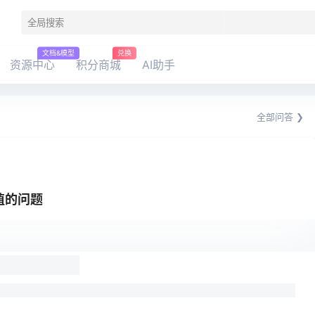
文档&模型
兑换
资源中心
积分商城
AI助手
全部问答 ❯
赋值的问题