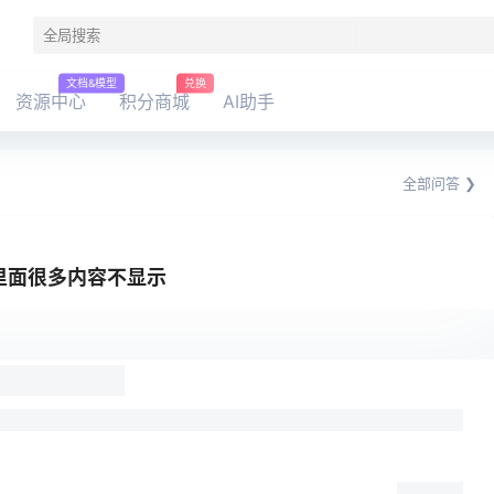
文档&模型
兑换
资源中心
积分商城
AI助手
全部问答 ❯
图里面很多内容不显示