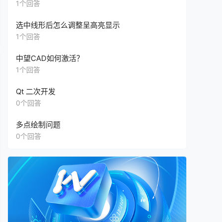
另外一台电脑的2023版没有，怎么办？只能升级
1个回答
版本吗？还是可以单独升级这个”插件“？
选中线形后怎么调整呈高亮显示
1个回答
中望CAD如何激活？
1个回答
Qt 二次开发
0个回答
多点绘制问题
0个回答