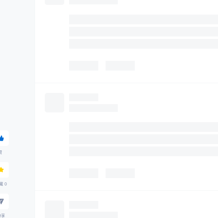
赞
藏
0
分享