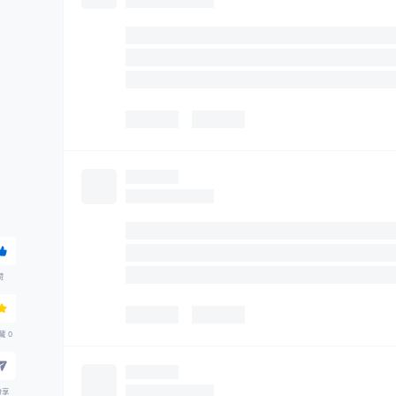
产品下载
赞
藏
0
分享