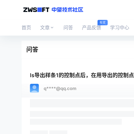
有奖
首页
文章
问答
产品反馈
学习中心
问答
ls导出样条1的控制点后，在用导出的控制
q****@qq.com