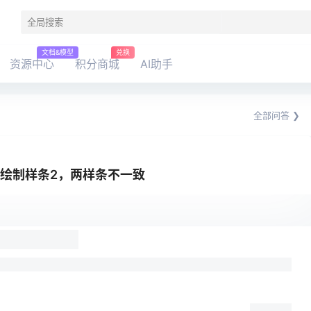
文档&模型
兑换
资源中心
积分商城
AI助手
全部问答 ❯
点绘制样条2，两样条不一致