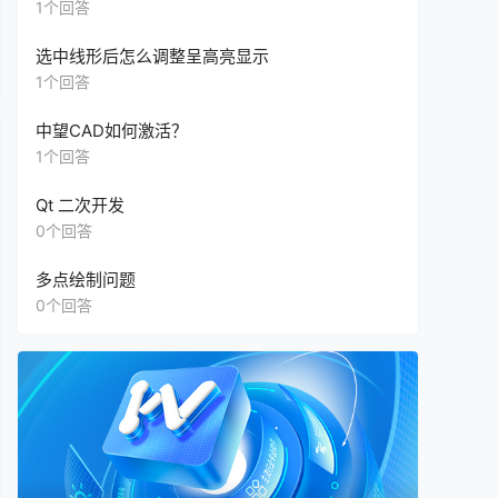
另外一台电脑的2023版没有，怎么办？只能升级
1个回答
版本吗？还是可以单独升级这个”插件“？
选中线形后怎么调整呈高亮显示
1个回答
中望CAD如何激活？
1个回答
Qt 二次开发
0个回答
多点绘制问题
0个回答