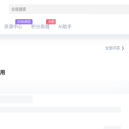
文档&模型
兑换
资源中心
积分商城
AI助手
全部问答 ❯
没用