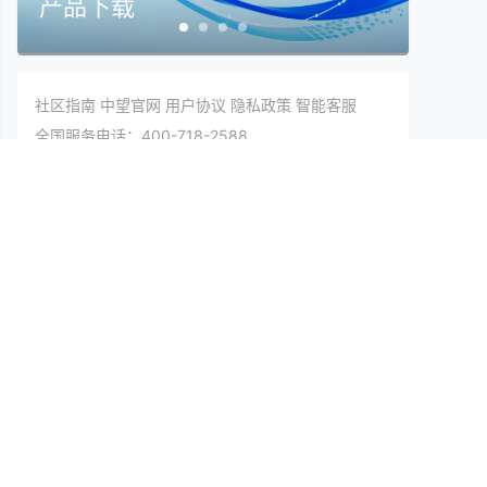
插件下载
在
社区指南
中望官网
用户协议
隐私政策
智能客服
全国服务电话：400-718-2588
技术支持：support@zwsoft.com
合作咨询：market@zwsoft.com
版权所有 Copyright 2005-2026 © 广州中望龙腾软
件股份有限公司 All rights reserved.
粤ICP备05082564号
粤公网安备 44010602008424号