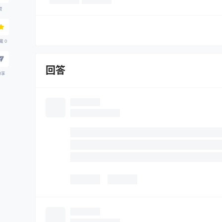
赞
藏
0
回答
分享