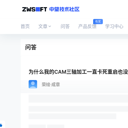
有奖
首页
文章
问答
产品反馈
学习中心
问答
为什么我的CAM三轴加工一直卡死重启也
荣绘·成章