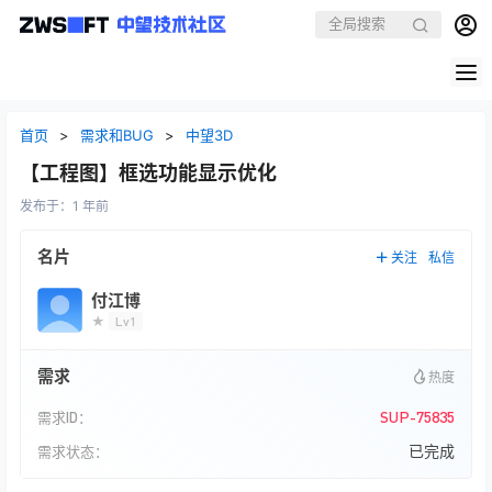
首页
>
需求和BUG
>
中望3D
【工程图】框选功能显示优化
发布于：
1 年前
名片
关注
私信
付江博
★
Lv1
需求
热度
SUP-75835
需求ID：
已完成
需求状态：