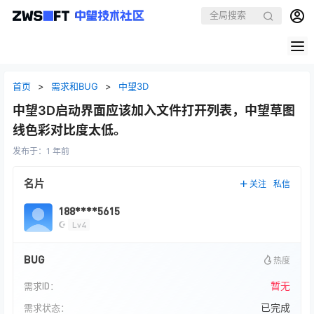
首页
>
需求和BUG
>
中望3D
中望3D启动界面应该加入文件打开列表，中望草图
线色彩对比度太低。
发布于：
1 年前
名片
关注
私信
188****5615
☪
Lv4
BUG
热度
暂无
需求ID：
已完成
需求状态：