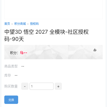
首页
>
积分商城
>
授权码
中望3D 悟空 2027 全模块-社区授权
码-90天
--
积分：
商品类型
--
库存
--
-
+
购买数量
兑换