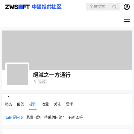
絕滅之一方通行
☆
Lv0
动态
回答
提问
收藏
关注
需求
ta的提问
5
悬赏问题
待采纳问题
1
有新回答