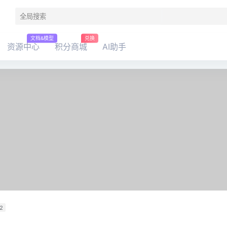
文档&模型
兑换
资源中心
积分商城
AI助手
2