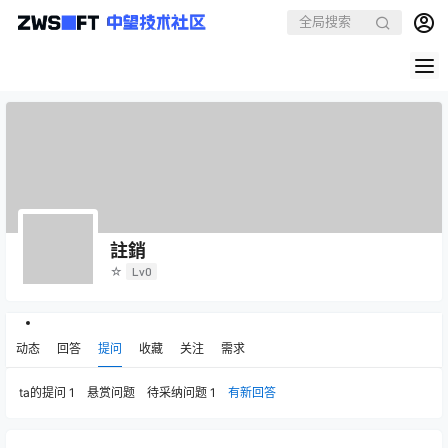
註銷
☆
Lv0
动态
回答
提问
收藏
关注
需求
ta的提问
1
悬赏问题
待采纳问题
1
有新回答