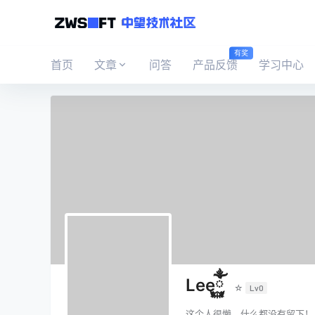
有奖
首页
文章
问答
产品反馈
学习中心
Leeོྂཾ࿆
☆
Lv0
这个人很懒，什么都没有留下！