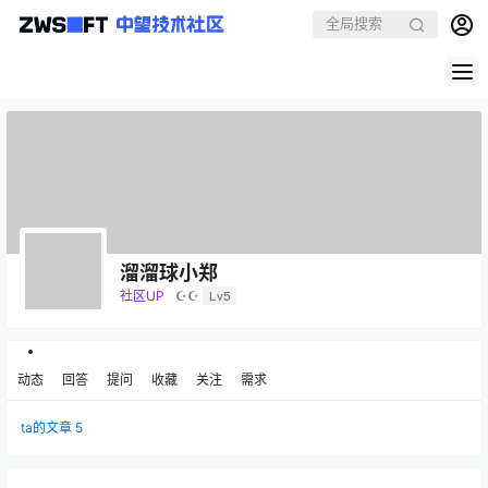
溜溜球小郑
社区UP
☪☪
Lv5
动态
回答
提问
收藏
关注
需求
ta的文章
5