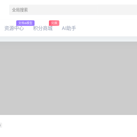
文档&模型
兑换
资源中心
积分商城
AI助手
0