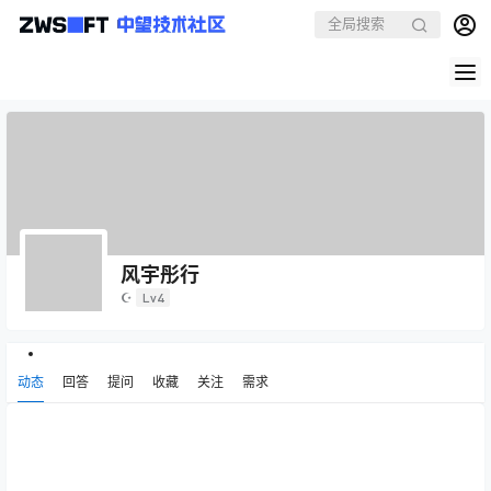
风宇彤行
☪
Lv4
动态
回答
提问
收藏
关注
需求