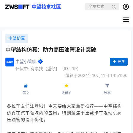
中望仿真
中望结构仿真：助力高压油管设计突破
中望小管家
关注
休假中~有事找【望仔】（ID：19）
编辑于2024年10月11日 14:51:00
赞
2
收藏
0
分享
各位车友们注意啦！今
天
要给大家重
磅推荐——中望结构
仿真在汽车领域内的应用，特别聚焦于重载卡车发动机高
压油管的设计优化。