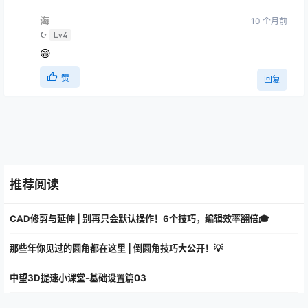
海
10 个月前
☪
Lv4
😁
赞
回复
推荐阅读
CAD修剪与延伸 | 别再只会默认操作！6个技巧，编辑效率翻倍🎓
那些年你见过的圆角都在这里 | 倒圆角技巧大公开！💡
中望3D提速小课堂-基础设置篇03