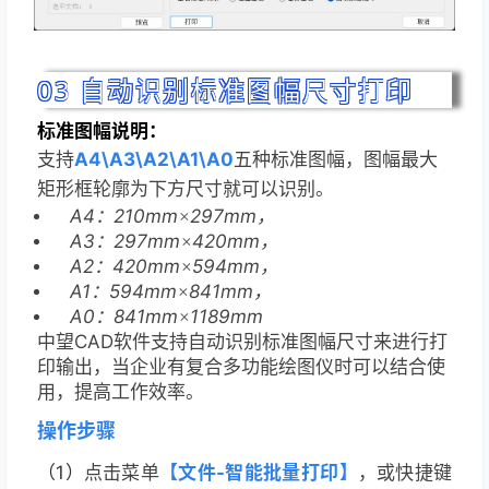
03
自动识别标准图幅尺寸打印
标准图幅说明：
支持
A4\A3\A2\A1\A0
五种标准图幅，图幅最大
矩形框轮廓为下方尺寸就可以识别。
A4
210mm
297mm
：
×
，
A3
297mm
420mm
：
×
，
A2
420mm
594mm
：
×
，
A1
594mm
841mm
：
×
，
A0
841mm
1189mm
：
×
中望CAD软件支持自动识别标准图幅尺寸来进行打
印输出，当企业有复合多功能绘图仪时可以结合使
用，提高工作效率。
操作步骤
（1）
点击菜单
【文件
-智能批量打印】
，或快捷键