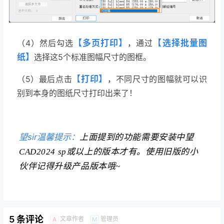
（4）然后勾选
【多页打印】
，通过
【
选择
批量图
纸】
选择这5个标准图幅尺寸的图框。
（5）最后
点击
【打印】
，
不同尺寸的图幅就可以识
别到本身的图纸尺寸打印出来了！
望sir温馨提示：
上面提到的功能需要安装中望
CAD2024 sp或以上的版本才有。使用旧版的小
伙伴记得升级产品版本哦~
5 条评论
文章作者
管理员
A
M