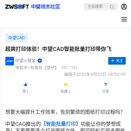
中望CAD
超爽打印体验！中望CAD智能批量打印带你飞
中望小管家
关注
休假中~有事找【望仔】（ID：19）
编辑于2025年4月03日 09:50:45
赞
1
收藏
2
分享
想要大幅提升工作效率，告别繁琐的图纸打印过程吗？
中望CAD推出的
【智能批量打印】
功能让你的梦想成
真！不再需要逐个打开图纸文件，即可轻松实现多图批