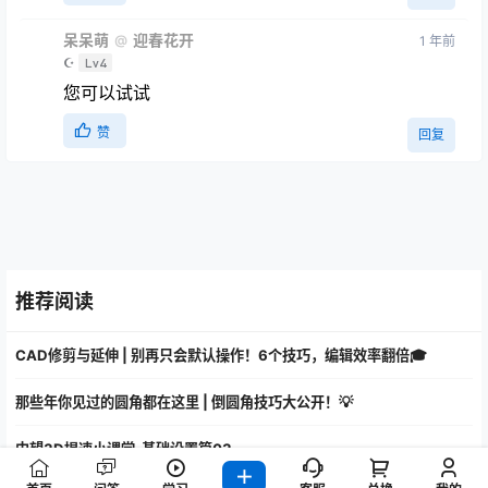
呆呆萌
迎春花开
@
1 年前
☪
Lv4
您可以试试
赞
回复
推荐阅读
CAD修剪与延伸 | 别再只会默认操作！6个技巧，编辑效率翻倍🎓
那些年你见过的圆角都在这里 | 倒圆角技巧大公开！💡
中望3D提速小课堂-基础设置篇03