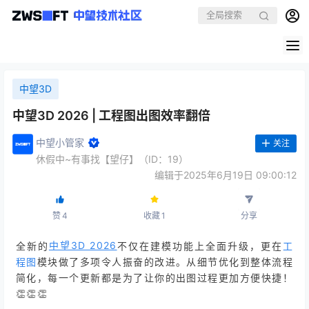
中望3D
中望3D 2026 | 工程图出图效率翻倍
中望小管家
关注
休假中~有事找【望仔】（ID：19）
编辑于2025年6月19日 09:00:12
赞
4
收藏
1
分享
中望3D 2026
全新的
不仅在建模功能上全面升级，更在
工
程图
模块做了多项令人振奋的改进。从细节优化到整体流程
简化，每一个更新都是为了让你的出图过程更加方便快捷！
👏👏👏