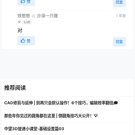
赞
回复
铁憨憨
沙漠一只雕
@
1 年前
☆
Lv0
对
赞
回复
推荐阅读
CAD修剪与延伸 | 别再只会默认操作！6个技巧，编辑效率翻倍🎓
那些年你见过的圆角都在这里 | 倒圆角技巧大公开！💡
中望3D提速小课堂-基础设置篇03