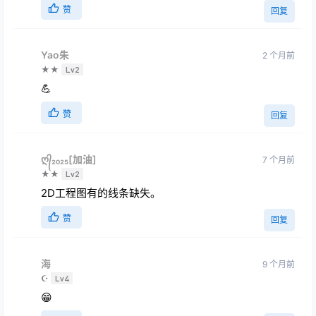
赞
回复
Yao朱
2 个月前
★★
Lv2
💪
赞
回复
ღ᭄₂₀₂₅[加油]
7 个月前
★★
Lv2
2D工程图有的线条缺失。
赞
回复
海
9 个月前
☪
Lv4
😁