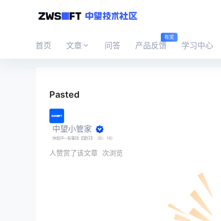
有奖
首页
文章
问答
产品反馈
学习中心
Pasted
中望小管家
休假中~有事找【望仔】（ID：19）
人赞赏了该文章
次浏览