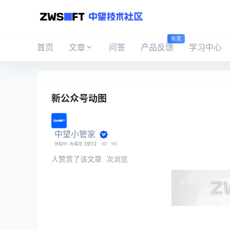
有奖
首页
文章
问答
产品反馈
学习中心
新公众号动图
中望小管家
休假中~有事找【望仔】（ID：19）
人赞赏了该文章
次浏览