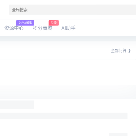
文档&模型
兑换
资源中心
积分商城
AI助手
全部问答 ❯