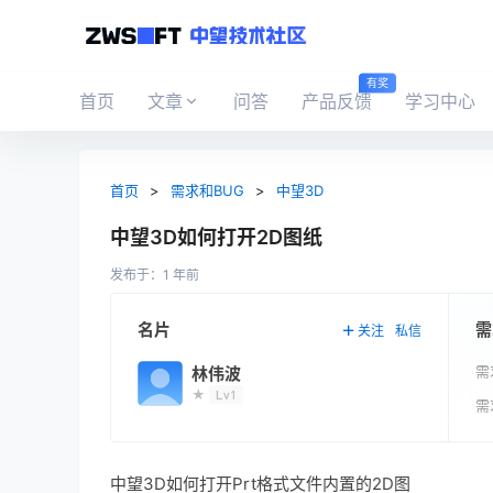
有奖
首页
文章
问答
产品反馈
学习中心
首页
>
需求和BUG
>
中望3D
中望3D如何打开2D图纸
发布于：
1 年前
需
名片
关注
私信
需
林伟波
★
Lv1
需
中望3D如何打开Prt格式文件内置的2D图