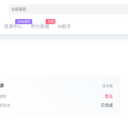
文档&模型
兑换
资源中心
积分商城
AI助手
求
热度
暂无
求ID：
已完成
求状态：