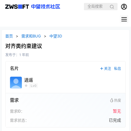
首页
>
需求和BUG
>
中望3D
对齐类约束建议
发布于：
1 年前
名片
关注
私信
逍遥
☆
Lv0
需求
热度
暂无
需求ID：
已完成
需求状态：