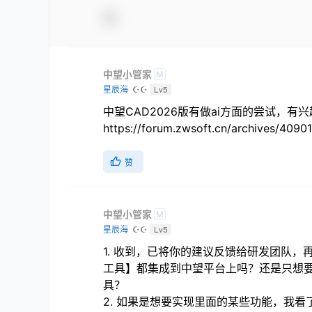
中望小管家
M
星辰海
☪☪
Lv5
中望CAD2026版有做ai方面的尝试，
https://forum.zwsoft.cn/archives/40901
赞
中望小管家
M
星辰海
☪☪
Lv5
1. 收到，已将你的建议反馈给研发团队，
工具】都集成到中望平台上吗？还是只想要
具？
2. 如果是想要实现里面的某些功能，我