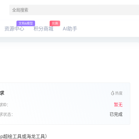
文档&模型
兑换
资源中心
积分商城
AI助手
求
热度
暂无
求ID：
已完成
求状态：
op超绘工具或海龙工具）