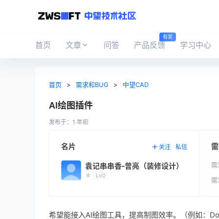
有奖
首页
文章
问答
产品反馈
学习中心
首页
>
需求和BUG
>
中望CAD
AI绘图插件
发布于：
1 年前
需
名片
关注
私信
需
袁记串串香-曾亮（装修设计）
☆
Lv0
需
希望能接入AI绘图工具，提高制图效率。（例如：D