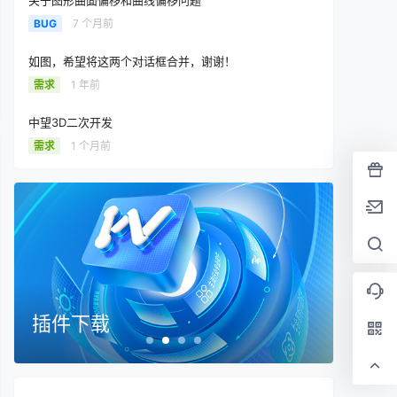
关于图形曲面偏移和曲线偏移问题
BUG
7 个月前
如图，希望将这两个对话框合并，谢谢！
需求
1 年前
中望3D二次开发
需求
1 个月前
插件下载
在线