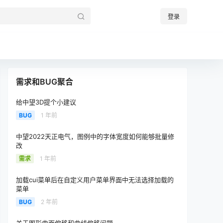
登录
需求和BUG聚合
给中望3D提个小建议
BUG
1 年前
中望2022天正电气，图例中的字体宽度如何能够批量修
改
需求
1 年前
加载cui菜单后在自定义用户菜单界面中无法选择加载的
菜单
BUG
2 年前