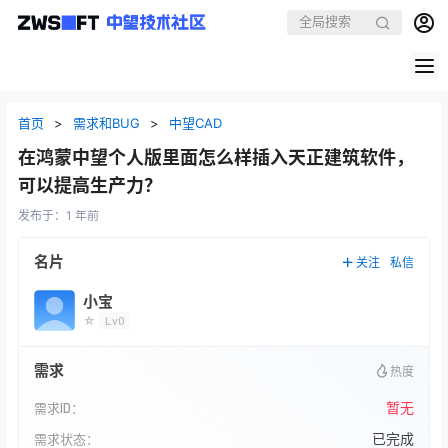
首页
>
需求和BUG
>
中望CAD
在鸿蒙中望个人版里面怎么样插入天正建筑软件，
可以提高生产力？
发布于：
1 年前
名片
关注
私信
小宝
☆
Lv0
需求
热度
暂无
需求ID：
已完成
需求状态：