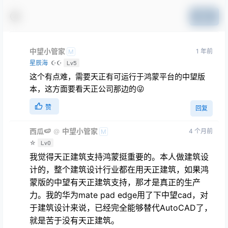
提交
中望小管家
1 年前
M
星辰海
☪☪
Lv5
这个有点难，需要天正有可运行于鸿蒙平台的中望版
本，这方面要看天正公司那边的😜
赞
回复
西瓜🍉
中望小管家
4 个月前
@
M
☆
Lv0
我觉得天正建筑支持鸿蒙挺重要的。本人做建筑设
计的，整个建筑设计行业都在用天正建筑，如果鸿
蒙版的中望有天正建筑支持，那才是真正的生产
力。我的华为mate pad edge用了下中望cad，对
于建筑设计来说，已经完全能够替代AutoCAD了，
就是苦于没有天正建筑。