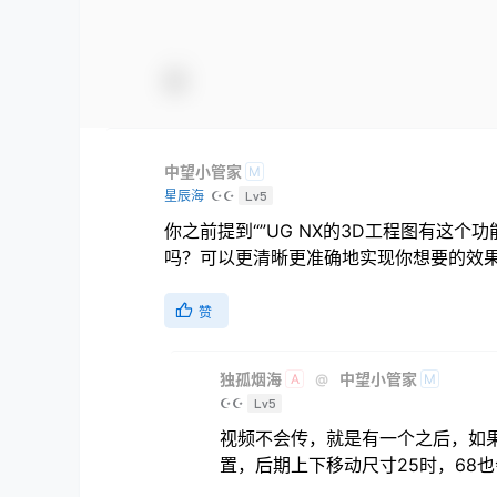
中望小管家
M
星辰海
☪☪
Lv5
你之前提到“”UG NX的3D工程图有这
吗？可以更清晰更准确地实现你想要的效果，ヽ(*
赞
独孤烟海
中望小管家
@
A
M
☪☪
Lv5
视频不会传，就是有一个之后，如
置，后期上下移动尺寸25时，68