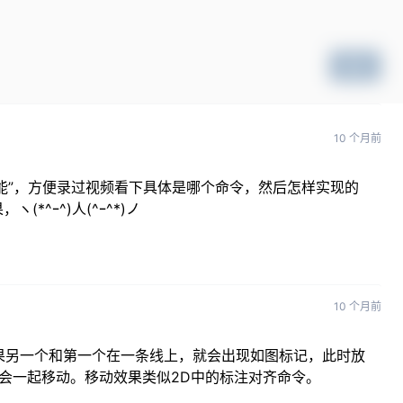
提交
10 个月前
个功能”，方便录过视频看下具体是哪个命令，然后怎样实现的
^ｰ^)人(^ｰ^*)ノ
10 个月前
果另一个和第一个在一条线上，就会出现如图标记，此时放
也会一起移动。移动效果类似2D中的标注对齐命令。