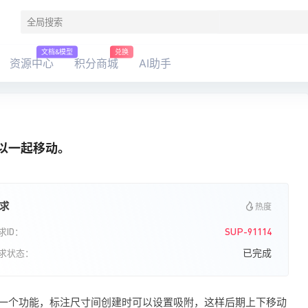
文档&模型
兑换
资源中心
积分商城
AI助手
以一起移动。
求
热度
SUP-91114
求ID：
已完成
求状态：
一个功能，标注尺寸间创建时可以设置吸附，这样后期上下移动