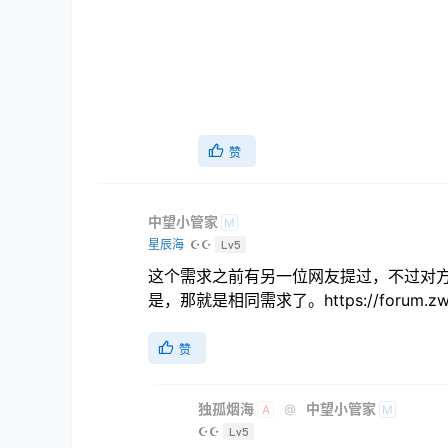
赞
中望小管家
M
星辰海
☪☪
Lv5
这个需求之前有另一位网友提过，不过对
是，那就是相同需求了。https://forum.zwsoft
赞
独孤烟海
中望小管家
@
A
M
☪☪
Lv5