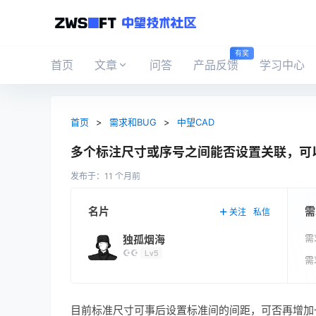
有奖
首页
文章
问答
产品反馈
学习中心
首页
>
需求和BUG
>
中望CAD
多个标注尺寸或序号之间能否设置关联，可
发布于：
11 个月前
需
名片
关注
私信
需
独孤烟海
☪☪
Lv5
需
目前标准尺寸可事后设置标准间的间距，可否再增加