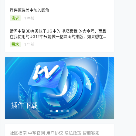
焊件顶端盖中加入圆角
需求
1 年前
请问中望3D有类似于UG中的 毛坯套裁 的命令吗，而且
在我使用的UG12中只能做一整块面的排版，如果想在一
块坯料上排几种产品就得手动连城一个整体来获取一个整
需求
1 年前
面，希望中望能补充上相关功能
插件下载
在线
社区指南
中望官网
用户协议
隐私政策
智能客服