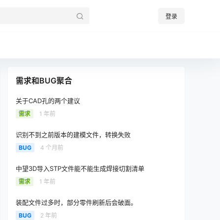
登录
需求和BUG聚合
关于CAD孔的两个建议
需求
1 年前
识别不到之前版本的建模文件，转换失败
BUG
4 个月前
中望3D导入STP文件能不能生成焊接切割清单
需求
1 年前
装配文件过多时，部分零件刷新后会破面。
BUG
2 年前