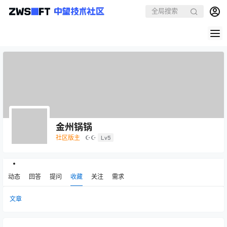
金州锅锅
社区版主
☪☪
Lv5
动态
回答
提问
收藏
关注
需求
文章