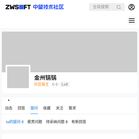
金州锅锅
社区版主
☪☪
Lv5
动态
回答
提问
收藏
关注
需求
ta的提问
8
悬赏问题
待采纳问题
8
有新回答