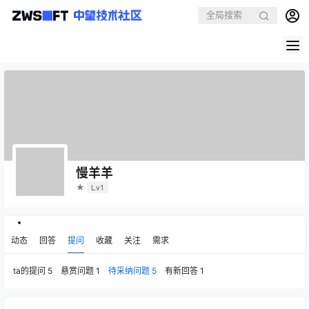
慢羊羊
★
Lv1
动态
回答
提问
收藏
关注
需求
ta的提问
5
悬赏问题
1
待采纳问题
5
有新回答
1