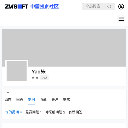
Yao朱
★★
Lv2
动态
回答
提问
收藏
关注
需求
ta的提问
4
悬赏问题
1
待采纳问题
2
有新回答