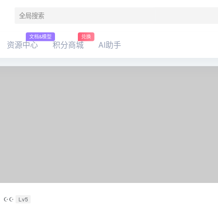
文档&模型
兑换
资源中心
积分商城
AI助手
☪☪
Lv5