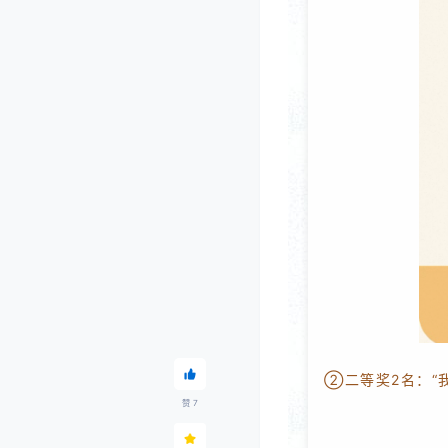
②二等奖2名：“
赞
7