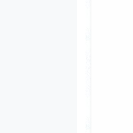
③三等奖2名：旺