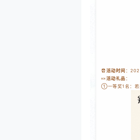
⏰活动时间
：202
🍬
活动礼品
：
①一等奖1名：若