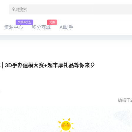
文档&模型
兑换
资源中心
积分商城
AI助手
| 3D手办建模大赛+超丰厚礼品等你来🎈
。
编辑于20