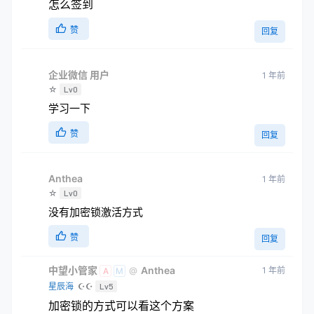
怎么签到
赞
回复
企业微信 用户
1 年前
☆
Lv0
学习一下
赞
回复
Anthea
1 年前
☆
Lv0
没有加密锁激活方式
赞
回复
中望小管家
Anthea
1 年前
@
A
M
星辰海
☪☪
Lv5
加密锁的方式可以看这个方案