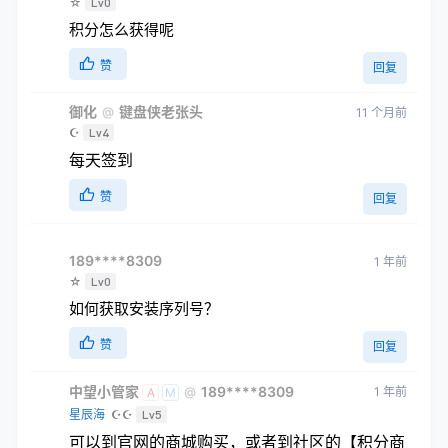
☆
Lv0
积分怎么获得呢
赞
回复
御化
键盘侠老张头
@
11 个月前
☪
Lv4
每天签到
赞
回复
189****8309
1 年前
☆
Lv0
如何获取安装序列号？
赞
回复
中望小管家
189****8309
1 年前
@
A
M
星辰海
☪☪
Lv5
可以到官网的商城购买，或者到社区的【积分商