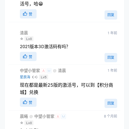
活号，哈😁
赞
回复
清晨
1 年前
☆
Lv0
2021版本3D激活码有吗？
赞
回复
中望小管家
清晨
1 年前
@
A
M
星辰海
☪☪
Lv5
现在都是最新25版的激活号，可以到【积分商
城】兑换
赞
回复
晨曦
中望小管家
8 个月前
@
A
M
☆
Lv0