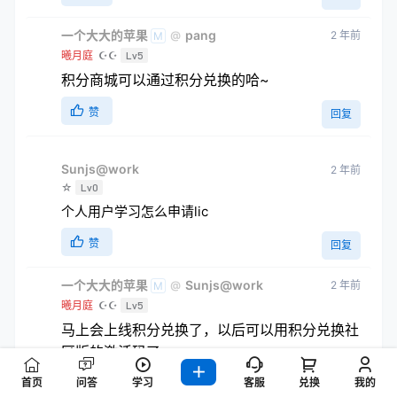
一个大大的苹果
pang
2 年前
@
M
曦月庭
☪☪
Lv5
积分商城可以通过积分兑换的哈~
赞
回复
Sunjs@work
2 年前
☆
Lv0
个人用户学习怎么申请lic
赞
回复
一个大大的苹果
Sunjs@work
2 年前
@
M
曦月庭
☪☪
Lv5
马上会上线积分兑换了，以后可以用积分兑换社
区版的激活码了~
首页
问答
学习
客服
兑换
我的
赞
回复