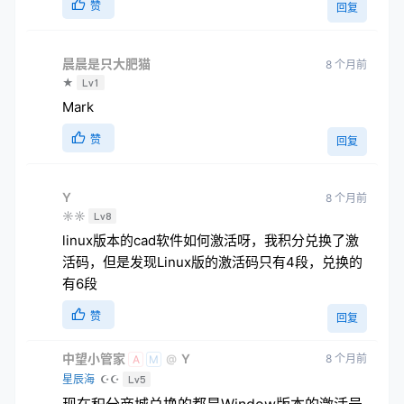
赞
回复
晨晨是只大肥猫
8 个月前
★
Lv1
Mark
赞
回复
Y
8 个月前
☼☼
Lv8
linux版本的cad软件如何激活呀，我积分兑换了激
活码，但是发现Linux版的激活码只有4段，兑换的
有6段
赞
回复
中望小管家
Y
8 个月前
@
A
M
星辰海
☪☪
Lv5
现在积分商城兑换的都是Window版本的激活号