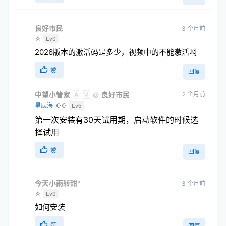
良好市民
3 个月前
☆
Lv0
2026版本的激活码是多少，视频中的不能激活啊
赞
回复
中望小管家
良好市民
2 个月前
@
A
M
星辰海
☪☪
Lv5
第一次安装有30天试用期，启动软件的时候选
择试用
赞
回复
今天小雨转甜º
3 个月前
☆
Lv0
如何安装
赞