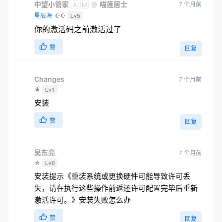
中望小管家
喵莲居士
7 个月前
@
A
M
星辰海
☪☪
Lv5
你的激活码之前激活过了
赞
回复
Changes
7 个月前
★
Lv1
安装
赞
回复
吴东亮
7 个月前
☆
Lv0
安装提示《重装系统或更换硬件可能导致许可丢
失，请在执行这些操作前返还许可配置完毕后重新
激活许可。》安装失败怎么办
赞
回复