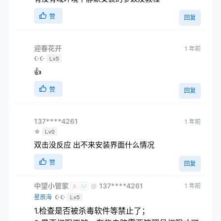
赞
回复
迎春花开
1 年前
☪☪
Lv5
👍
赞
回复
137****4261
1 年前
☆
Lv0
双击没反应 出不来安装界面什么情况
赞
回复
中望小管家
137****4261
1 年前
@
A
M
星辰海
☪☪
Lv5
1.检查是否被杀毒软件等禁止了；