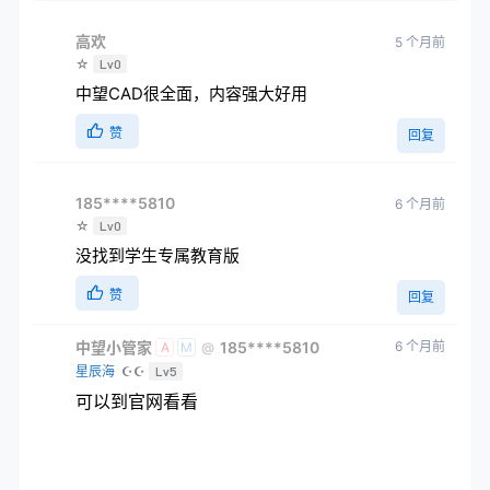
高欢
5 个月前
☆
Lv0
中望CAD很全面，内容强大好用
赞
回复
185****5810
6 个月前
☆
Lv0
没找到学生专属教育版
赞
回复
中望小管家
185****5810
6 个月前
@
A
M
星辰海
☪☪
Lv5
可以到官网看看