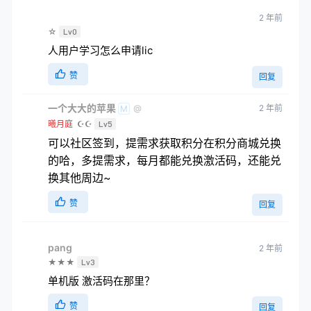
ㅤ
2 年前
☆
Lv0
人用户学习怎么申请lic
赞
回复
一个大大的苹果
ㅤ
2 年前
@
M
曦月庭
☪☪
Lv5
可以社区签到，提需求获取积分在积分商城兑换
的哈，多提需求，每月都能兑换激活码，还能兑
换其他周边~
赞
回复
pang
2 年前
★★★
Lv3
单机版 激活码在那里？
赞
回复