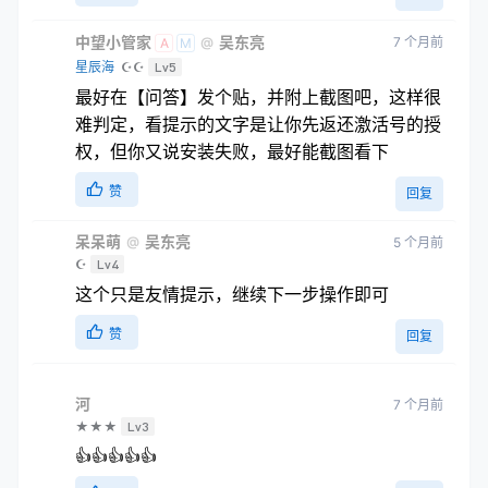
中望小管家
吴东亮
7 个月前
@
A
M
星辰海
☪☪
Lv5
最好在【问答】发个贴，并附上截图吧，这样很
难判定，看提示的文字是让你先返还激活号的授
权，但你又说安装失败，最好能截图看下
赞
回复
呆呆萌
吴东亮
@
5 个月前
☪
Lv4
这个只是友情提示，继续下一步操作即可
赞
回复
河
7 个月前
★★★
Lv3
👍👍👍👍👍