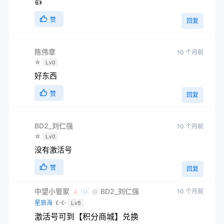
👍
赞
回复
陈伟章
10 个月前
☆
Lv0
好东西
赞
回复
BD2_刘仁强
10 个月前
☆
Lv0
没有激活号
赞
回复
中望小管家
BD2_刘仁强
10 个月前
@
A
M
星辰海
☪☪
Lv5
激活号可到【积分商城】兑换