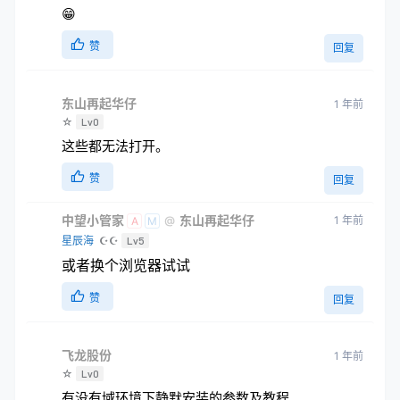
😁
赞
回复
东山再起华仔
1 年前
☆
Lv0
这些都无法打开。
赞
回复
中望小管家
东山再起华仔
1 年前
@
A
M
星辰海
☪☪
Lv5
或者换个浏览器试试
赞
回复
飞龙股份
1 年前
☆
Lv0
有没有域环境下静默安装的参数及教程