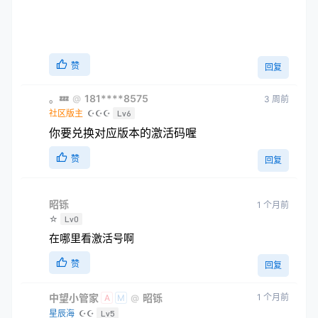
赞
回复
。💤
181****8575
@
3 周前
社区版主
☪☪☪
Lv6
你要兑换对应版本的激活码喔
赞
回复
昭铄
1 个月前
☆
Lv0
在哪里看激活号啊
赞
回复
中望小管家
昭铄
1 个月前
@
A
M
星辰海
☪☪
Lv5