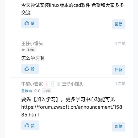
今天尝试安装linux版本的cad软件 希望和大家多多
交流
赞
回复
王仔小馒头
1 年前
☆
Lv0
怎么学习啊
赞
回复
中望小管家
王仔小馒头
1 年前
@
A
M
星辰海
☪☪
Lv5
要先【加入学习】，更多学习中心功能可见
https://forum.zwsoft.cn/announcement/158
85.html
赞
回复