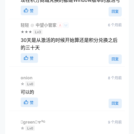
赞
回复
轻轻
中望小管家
6 个月前
@
A
M
★★★
Lv3
30天是从激活的时候开始算还是积分兑换之后
的三十天
赞
回复
onion
8 个月前
☆
Lv0
可以的
赞
回复
greenᯤ⁵ᴳ
9 个月前
☆
Lv0