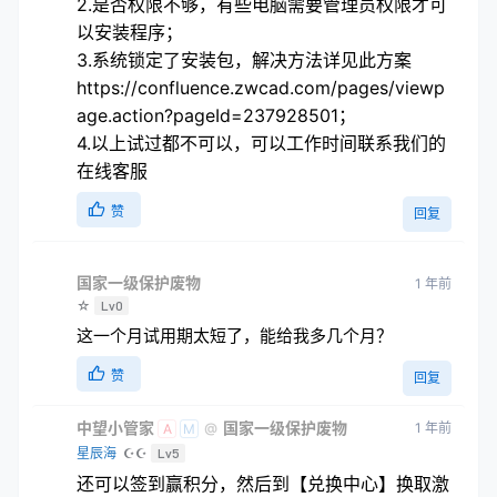
2.是否权限不够，有些电脑需要管理员权限才可
以安装程序；
3.系统锁定了安装包，解决方法详见此方案
https://confluence.zwcad.com/pages/viewp
age.action?pageId=237928501；
4.以上试过都不可以，可以工作时间联系我们的
在线客服
赞
回复
国家一级保护废物
1 年前
☆
Lv0
这一个月试用期太短了，能给我多几个月？
赞
回复
中望小管家
国家一级保护废物
1 年前
@
A
M
星辰海
☪☪
Lv5
还可以签到赢积分，然后到【兑换中心】换取激