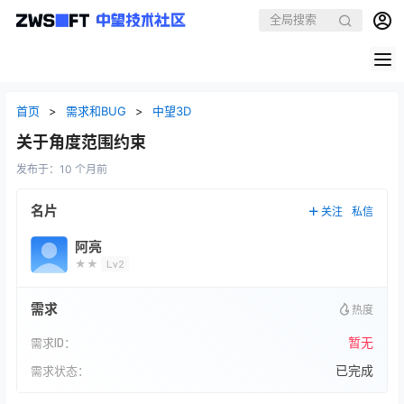
首页
>
需求和BUG
>
中望3D
关于角度范围约束
发布于：
10 个月前
名片
关注
私信
阿亮
★★
Lv2
需求
热度
暂无
需求ID：
已完成
需求状态：