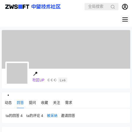
📍
社区UP
☪☪☪
Lv6
动态
回答
提问
收藏
关注
需求
ta的回答
4
ta的评论
4
被采纳
邀请回答